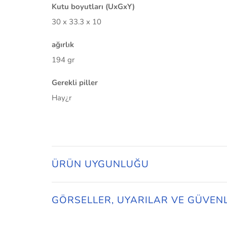
Kutu boyutları (UxGxY)
30 x 33.3 x 10
ağırlık
194 gr
Gerekli piller
Hay¿r
ÜRÜN UYGUNLUĞU
GÖRSELLER, UYARILAR VE GÜVEN