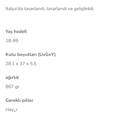
İtalya'da tasarlandı, tasarlandı ve geliştirildi.
Yaş hedefi
18-99
Kutu boyutları (UxGxY)
28.1 x 37 x 5.5
ağırlık
867 gr
Gerekli piller
Hay¿r