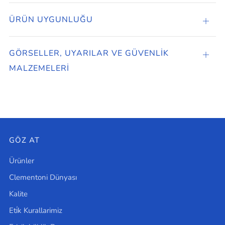
ÜRÜN UYGUNLUĞU
ÜRÜ
UYG
GÖRSELLER, UYARILAR VE GÜVENLIK
Open
MALZEMELERI
tab
GÖZ AT
Ürünler
Clementoni Dünyası
Kalite
Eti̇k Kurallarimiz