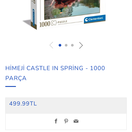
HIMEJI CASTLE IN SPRING - 1000
PARÇA
REGULAR
499.99TL
PRICE
Unit
price
Facebook
Pinterest
Email