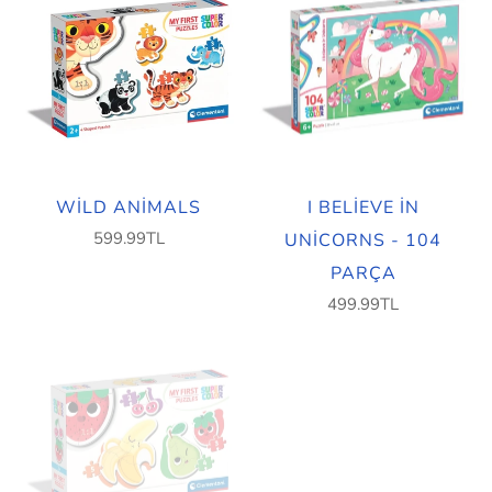
WILD ANIMALS
I BELIEVE IN
599.99TL
UNICORNS - 104
PARÇA
499.99TL